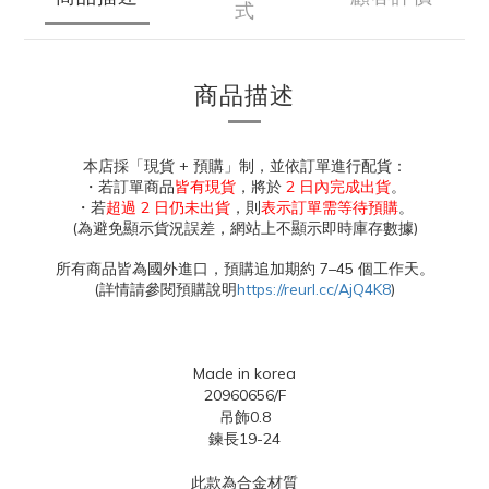
式
商品描述
本店採「現貨 + 預購」制，並依訂單進行配貨：
・若訂單商品
皆有現貨
，將於
2 日內完成出貨
。
・若
超過 2 日仍未出貨
，則
表示訂單需等待預購
。
(為避免顯示貨況誤差，網站上不顯示即時庫存數據)
所有商品皆為國外進口，預購追加期約 7–45 個工作天。
(詳情請參閱預購說明
https://reurl.cc/AjQ4K8
)
Made in korea
20960656/F
吊飾0.8
鍊長19-24
此款為合金材質