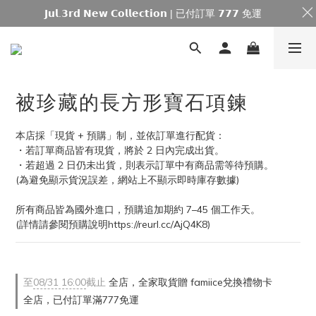
𝗝𝘂𝗹.𝟯𝗿𝗱 𝗡𝗲𝘄 𝗖𝗼𝗹𝗹𝗲𝗰𝘁𝗶𝗼𝗻 | 已付訂單 𝟳𝟳𝟳 免運
被珍藏的長方形寶石項鍊
本店採「現貨 + 預購」制，並依訂單進行配貨：
・若訂單商品皆有現貨，將於 2 日內完成出貨。
・若超過 2 日仍未出貨，則表示訂單中有商品需等待預購。
(為避免顯示貨況誤差，網站上不顯示即時庫存數據)
所有商品皆為國外進口，預購追加期約 7–45 個工作天。
(詳情請參閱預購說明https://reurl.cc/AjQ4K8)
至
08/31 16:00
截止
全店，全家取貨贈 famiice兌換禮物卡
全店，已付訂單滿777免運