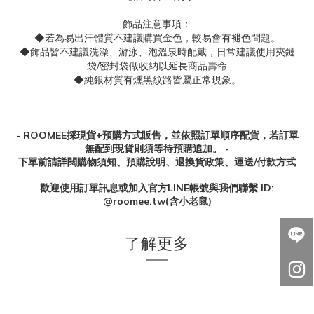
飾品注意事項：
◆若為易出汗體質不建議購買金色，較易會有褪色問題。
◆飾品皆不建議洗澡、游泳、泡溫泉時配戴，日常建議使用夾鏈
袋/密封袋做收納以延長商品壽命
◆純銀材質有燻黑紋路皆屬正常現象。
- ROOMEE採現貨+預購方式販售，並依照訂單順序配貨，若訂單
無配到現貨則須等待預購追加。 -
下單前請詳閱購物須知、預購說明、退換貨政策、運送/付款方式
歡迎使用訂單訊息或加入官方
LINE
帳號與我們聯繫
ID:
@roomee.tw(
含小老鼠
)
了解更多