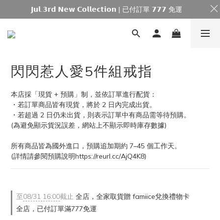
𝗝𝘂𝗹.𝟯𝗿𝗱 𝗡𝗲𝘄 𝗖𝗼𝗹𝗹𝗲𝗰𝘁𝗶𝗼𝗻 | 已付訂單 𝟳𝟳𝟳 免運
閃閃惹人愛5件組戒指
本店採「現貨 + 預購」制，並依訂單進行配貨：
・若訂單商品皆有現貨，將於 2 日內完成出貨。
・若超過 2 日仍未出貨，則表示訂單中有商品需等待預購。
(為避免顯示貨況誤差，網站上不顯示即時庫存數據)
所有商品皆為國外進口，預購追加期約 7–45 個工作天。
(詳情請參閱預購說明https://reurl.cc/AjQ4K8)
至
08/31 16:00
截止
全店，全家取貨贈 famiice兌換禮物卡
全店，已付訂單滿777免運