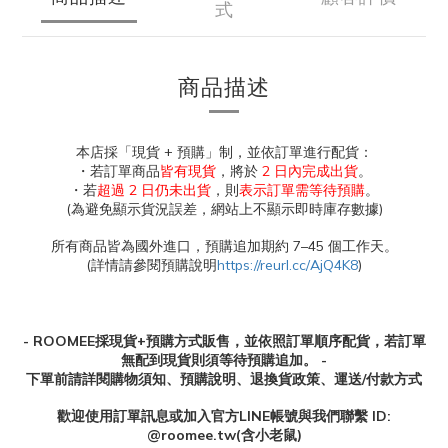
式
商品描述
本店採「現貨 + 預購」制，並依訂單進行配貨：
・若訂單商品
皆有現貨
，將於
2 日內完成出貨
。
・若
超過 2 日仍未出貨
，則
表示訂單需等待預購
。
(為避免顯示貨況誤差，網站上不顯示即時庫存數據)
所有商品皆為國外進口，預購追加期約 7–45 個工作天。
(詳情請參閱預購說明
https://reurl.cc/AjQ4K8
)
- ROOMEE採現貨+預購方式販售，並依照訂單順序配貨，若訂單
無配到現貨則須等待預購追加。 -
下單前請詳閱購物須知、預購說明、退換貨政策、運送/付款方式
歡迎使用訂單訊息或加入官方
LINE
帳號與我們聯繫
ID:
@roomee.tw(
含小老鼠
)