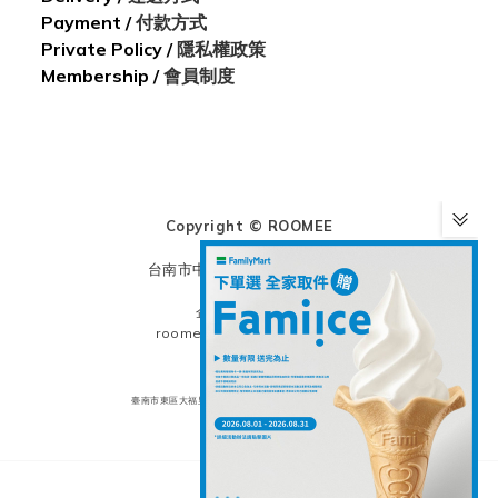
Payment
/
付款方式
Private Policy /
隱私權政策
Membership /
會員制度
Copyright © ROOMEE
實體店址：
台南市中西區衛民街119號1樓
企業合作事宜請洽
roomee.office@gmail.com
湰明服飾企業社
統編：85609651
臺南市東區大福里002鄰榮譽街52號2樓（非營業地址）