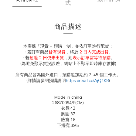
式
商品描述
本店採「現貨 + 預購」制，並依訂單進行配貨：
・若訂單商品
皆有現貨
，將於
2 日內完成出貨
。
・若
超過 2 日仍未出貨
，則
表示訂單需等待預購
。
(為避免顯示貨況誤差，網站上不顯示即時庫存數據)
所有商品皆為國外進口，預購追加期約 7–45 個工作天。
(詳情請參閱預購說明
https://reurl.cc/AjQ4K8
)
Made in china
26870094/F(CM)
衣長:42
胸圍:37
腋寬:16
下擺寬:39.5