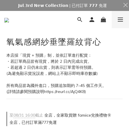
𝗝𝘂𝗹.𝟯𝗿𝗱 𝗡𝗲𝘄 𝗖𝗼𝗹𝗹𝗲𝗰𝘁𝗶𝗼𝗻 | 已付訂單 𝟳𝟳𝟳 免運
氧氣感網紗垂墜羅紋背心
本店採「現貨 + 預購」制，並依訂單進行配貨：
・若訂單商品皆有現貨，將於 2 日內完成出貨。
・若超過 2 日仍未出貨，則表示訂單需等待預購。
(為避免顯示貨況誤差，網站上不顯示即時庫存數據)
所有商品皆為國外進口，預購追加期約 7–45 個工作天。
(詳情請參閱預購說明https://reurl.cc/AjQ4K8)
至
08/31 16:00
截止
全店，全家取貨贈 famiice兌換禮物卡
全店，已付訂單滿777免運