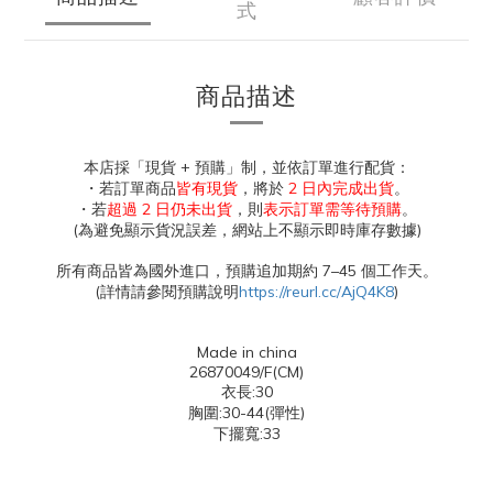
式
商品描述
本店採「現貨 + 預購」制，並依訂單進行配貨：
・若訂單商品
皆有現貨
，將於
2 日內完成出貨
。
・若
超過 2 日仍未出貨
，則
表示訂單需等待預購
。
(為避免顯示貨況誤差，網站上不顯示即時庫存數據)
所有商品皆為國外進口，預購追加期約 7–45 個工作天。
(詳情請參閱預購說明
https://reurl.cc/AjQ4K8
)
Made in china
26870049/F(CM)
衣長:30
胸圍:30-44(彈性)
下擺寬:33