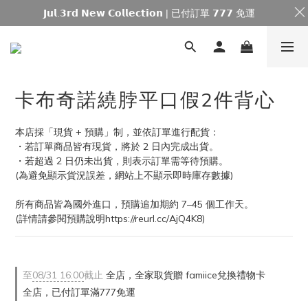
𝗝𝘂𝗹.𝟯𝗿𝗱 𝗡𝗲𝘄 𝗖𝗼𝗹𝗹𝗲𝗰𝘁𝗶𝗼𝗻 | 已付訂單 𝟳𝟳𝟳 免運
卡布奇諾繞脖平口假2件背心
本店採「現貨 + 預購」制，並依訂單進行配貨：
・若訂單商品皆有現貨，將於 2 日內完成出貨。
・若超過 2 日仍未出貨，則表示訂單需等待預購。
(為避免顯示貨況誤差，網站上不顯示即時庫存數據)
所有商品皆為國外進口，預購追加期約 7–45 個工作天。
(詳情請參閱預購說明https://reurl.cc/AjQ4K8)
至
08/31 16:00
截止
全店，全家取貨贈 famiice兌換禮物卡
全店，已付訂單滿777免運