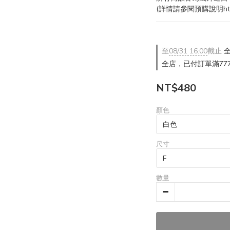
(詳情請參閱預購說明https:/
至
08/31 16:00
截止
全
全店，已付訂單滿77
NT$480
顏色
尺寸
數量