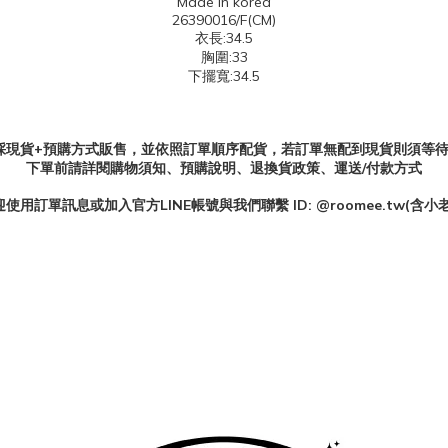
Made in korea
26390016/F(CM)
衣長:34.5
胸圍:33
下擺寬:34.5
EE採現貨+預購方式販售，並依照訂單順序配貨，若訂單無配到現貨則須等待
下單前請詳閱購物須知、預購說明、退換貨政策、運送/付款方式
迎使用訂單訊息或加入官方
LINE
帳號與我們聯繫
ID: @roomee.tw(
含小