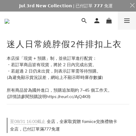
𝗝𝘂𝗹.𝟯𝗿𝗱 𝗡𝗲𝘄 𝗖𝗼𝗹𝗹𝗲𝗰𝘁𝗶𝗼𝗻 | 已付訂單 𝟳𝟳𝟳 免運
迷人日常繞脖假2件排扣上衣
本店採「現貨 + 預購」制，並依訂單進行配貨：
・若訂單商品皆有現貨，將於 2 日內完成出貨。
・若超過 2 日仍未出貨，則表示訂單需等待預購。
(為避免顯示貨況誤差，網站上不顯示即時庫存數據)
所有商品皆為國外進口，預購追加期約 7–45 個工作天。
(詳情請參閱預購說明https://reurl.cc/AjQ4K8)
至
08/31 16:00
截止
全店，全家取貨贈 famiice兌換禮物卡
全店，已付訂單滿777免運