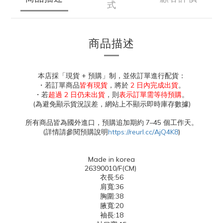
式
商品描述
本店採「現貨 + 預購」制，並依訂單進行配貨：
・若訂單商品
皆有現貨
，將於
2 日內完成出貨
。
・若
超過 2 日仍未出貨
，則
表示訂單需等待預購
。
(為避免顯示貨況誤差，網站上不顯示即時庫存數據)
所有商品皆為國外進口，預購追加期約 7–45 個工作天。
(詳情請參閱預購說明
https://reurl.cc/AjQ4K8
)
Made in korea
26390010/F(CM)
衣長:56
肩寬:36
胸圍:38
腋寬:20
袖長:18