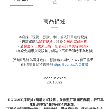
式
商品描述
本店採「現貨 + 預購」制，並依訂單進行配貨：
・若訂單商品
皆有現貨
，將於
2 日內完成出貨
。
・若
超過 2 日仍未出貨
，則
表示訂單需等待預購
。
(為避免顯示貨況誤差，網站上不顯示即時庫存數據)
所有商品皆為國外進口，預購追加期約 7–45 個工作天。
(詳情請參閱預購說明
https://reurl.cc/AjQ4K8
)
Made in china
26310022
- ROOMEE採現貨+預購方式販售，並依照訂單順序配貨，若訂單
無配到現貨則須等待預購追加。 -