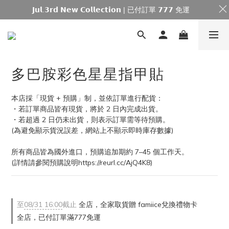
𝗝𝘂𝗹.𝟯𝗿𝗱 𝗡𝗲𝘄 𝗖𝗼𝗹𝗹𝗲𝗰𝘁𝗶𝗼𝗻 | 已付訂單 𝟳𝟳𝟳 免運
多巴胺彩色星星指甲貼
本店採「現貨 + 預購」制，並依訂單進行配貨：
・若訂單商品皆有現貨，將於 2 日內完成出貨。
・若超過 2 日仍未出貨，則表示訂單需等待預購。
(為避免顯示貨況誤差，網站上不顯示即時庫存數據)
所有商品皆為國外進口，預購追加期約 7–45 個工作天。
(詳情請參閱預購說明https://reurl.cc/AjQ4K8)
至
08/31 16:00
截止
全店，全家取貨贈 famiice兌換禮物卡
全店，已付訂單滿777免運