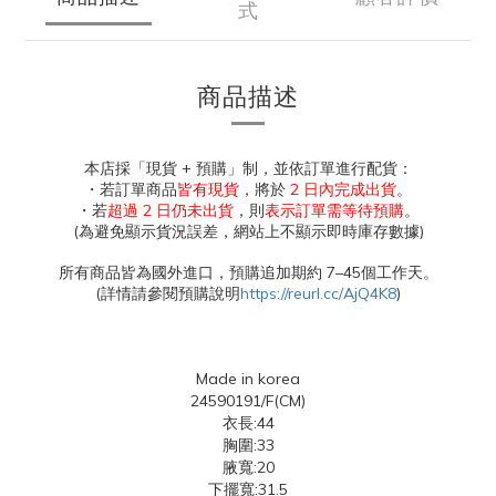
式
商品描述
本店採「現貨 + 預購」制，並依訂單進行配貨：
・若訂單商品
皆有現貨
，將於
2 日內完成出貨
。
・若
超過 2 日仍未出貨
，則
表示訂單需等待預購
。
(為避免顯示貨況誤差，網站上不顯示即時庫存數據)
所有商品皆為國外進口，預購追加期約 7–45個工作天。
(詳情請參閱預購說明
https://reurl.cc/AjQ4K8
)
Made in korea
24590191/F(CM)
衣長:44
胸圍:33
腋寬:20
下擺寬:31.5