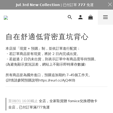
𝗝𝘂𝗹.𝟯𝗿𝗱 𝗡𝗲𝘄 𝗖𝗼𝗹𝗹𝗲𝗰𝘁𝗶𝗼𝗻 | 已付訂單 𝟳𝟳𝟳 免運
自在舒適低背密直坑背心
本店採「現貨 + 預購」制，並依訂單進行配貨：
・若訂單商品皆有現貨，將於 2 日內完成出貨。
・若超過 2 日仍未出貨，則表示訂單中有商品需等待預購。
(為避免顯示貨況誤差，網站上不顯示即時庫存數據)
所有商品皆為國外進口，預購追加期約 7–45個工作天。
(詳情請參閱預購說明https://reurl.cc/AjQ4K8)
至
08/31 16:00
截止
全店，全家取貨贈 famiice兌換禮物卡
全店，已付訂單滿777免運